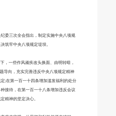
央纪委三次全会指出，制定实施中央八项规
坚决筑牢中央八项规定堤坝。
势下，一些作风顽疾改头换面、由明转暗，
问题导向，充实完善违反中央八项规定精神
定;在第一百一十四条增加滥发福利的处分
等各种接待，在第一百一十八条增加违反会议
规定精神的坚定决心。