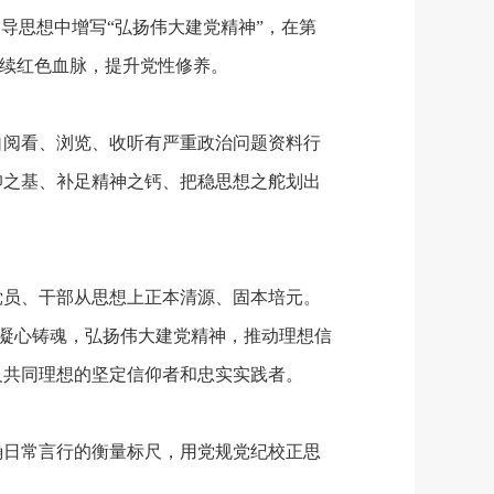
导思想中增写“弘扬伟大建党精神”，在第
赓续红色血脉，提升党性修养。
自阅看、浏览、收听有严重政治问题资料行
仰之基、补足精神之钙、把稳思想之舵划出
党员、干部从思想上正本清源、固本培元。
想凝心铸魂，弘扬伟大建党精神，推动理想信
义共同理想的坚定信仰者和忠实实践者。
确日常言行的衡量标尺，用党规党纪校正思