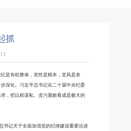
起抓
 ]
党纪是有机整体，党性是根本，党风是表
一步深化。习近平总书记在二十届中央纪委
追求，把以权谋私、贪污腐败看成是极大的
平总书记关于全面加强党的纪律建设重要论述