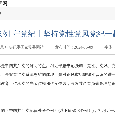
官网
政
条例 守党纪丨坚持党性党风党纪一
源:
中央纪委国家监委网站
发布时间：
2024-05-09
字体：[
律是中国共产党的鲜明特点。习近平总书记强调，党性、党风、
抓，是管党治党系统思维的体现，是对正风肃纪规律性认识的进
纪教育，传承党的光荣传统和优良作风，激发共产党员崇高理想
的《中国共产党纪律处分条例》(以下简称《条例》)，将习近