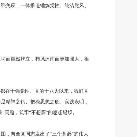
、强免疫，一体推进锤炼党性、纯洁党风、
坎坷而巍然屹立，栉风沐雨而更加强大，很
。
点都在于强党性。党的十八大以来，我们党
补足精神之钙、把稳思想之舵。实践表明，
”问题，筑牢“不想腐”的思想堤坝。
图，向全党同志发出了“三个务必”的伟大