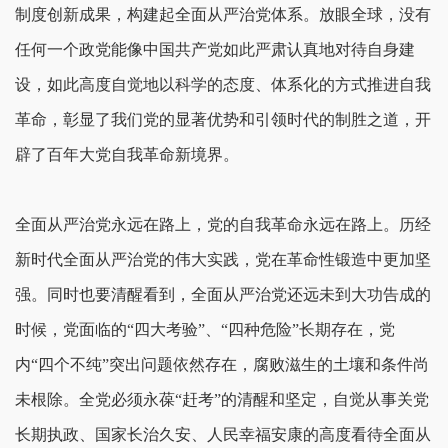
制度创新成果，构建起全面从严治党体系。放眼全球，没有
任何一个政党能像中国共产党如此严肃认真地对待自身建
设，如此高度自觉地以科学的态度、体系化的方式推进自我
革命，彰显了我们党的显著优势和引领时代的制胜之道，开
辟了百年大党自我革命新境界。
全面从严治党永远在路上，党的自我革命永远在路上。历经
新时代全面从严治党的伟大实践，党在革命性锻造中更加坚
强。同时也要清醒看到，全面从严治党还远未到大功告成的
时候，党面临的“四大考验”、“四种危险”长期存在，党
内“四个不纯”突出问题依然存在，腐败滋生的土壤和条件尚
未根除。全党必须永葆“赶考”的清醒和坚定，自觉从事关党
长期执政、国家长治久安、人民幸福安康的高度看待全面从