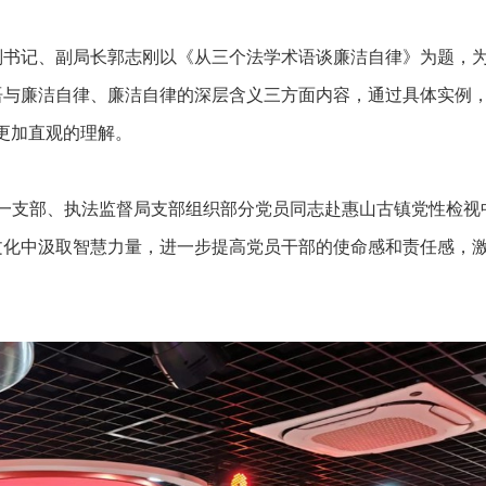
副书记、副局长郭志刚以《从三个法学术语谈廉洁自律》为题，
与廉洁自律、廉洁自律的深层含义三方面内容，通过具体实例，让
更加直观的理解。
第一支部、执法监督局支部组织部分党员同志赴惠山古镇党性检
文化中汲取智慧力量，进一步提高党员干部的使命感和责任感，