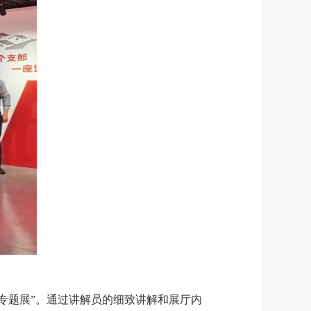
’专题展”。通过讲解员的细致讲解和展厅内