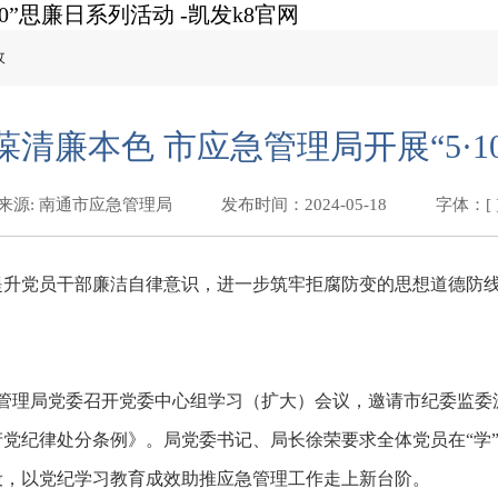
0”思廉日系列活动 -凯发k8官网
政
葆清廉本色 市应急管理局开展“5·1
来源:
南通市应急管理局
发布时间：
2024-05-18
字体：[ 
提升党员干部廉洁自律意识，进一步筑牢拒腐防变的思想道德防
急管理局党委召开党委中心组学习（扩大）会议，邀请市纪委监
党纪律处分条例》。局党委书记、局长徐荣要求全体党员在“学”字
设，以党纪学习教育成效助推应急管理工作走上新台阶。