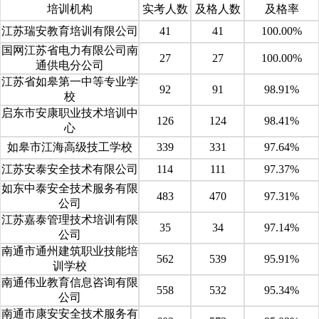
培训机构
实考人数
及格人数
及格率
江苏瑞安教育培训有限公司
41
41
100.00%
国网江苏省电力有限公司南
27
27
100.00%
通供电分公司
江苏省如皋第一中等专业学
92
91
98.91%
校
启东市安康职业技术培训中
126
124
98.41%
心
如皋市江海高级技工学校
339
331
97.64%
江苏安泰安全技术有限公司
114
111
97.37%
如东中泰安全技术服务有限
483
470
97.31%
公司
江苏嘉泰管理技术培训有限
35
34
97.14%
公司
南通市通州建筑职业技能培
562
539
95.91%
训学校
南通伟业教育信息咨询有限
558
532
95.34%
公司
南通市康安安全技术服务有