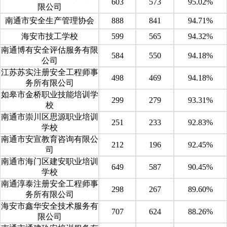
603
573
95.02%
限公司
南通市安全生产管理协会
888
841
94.71%
海安市技工学校
599
565
94.32%
南通博有安全评估服务有限
584
550
94.18%
公司
江苏苏实注册安全工程师事
498
469
94.18%
务所有限公司
如皋市金桥职业技能培训学
299
279
93.31%
校
南通市崇川区思源职业培训
251
233
92.83%
学校
南通市安宣教育咨询有限公
212
196
92.45%
司
南通市海门区建安职业培训
649
587
90.45%
学校
南通淳泰注册安全工程师事
298
267
89.60%
务所有限公司
海安市鑫华安全技术服务有
707
624
88.26%
限公司