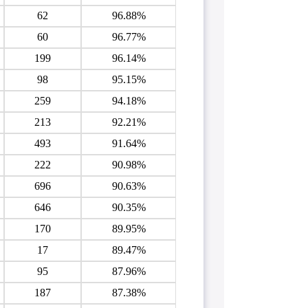
62
96.88%
60
96.77%
199
96.14%
98
95.15%
259
94.18%
213
92.21%
493
91.64%
222
90.98%
696
90.63%
646
90.35%
170
89.95%
17
89.47%
95
87.96%
187
87.38%