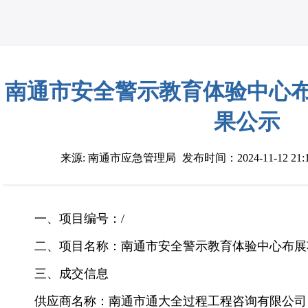
南通市安全警示教育体验中心
果公示
来源: 南通市应急管理局
发布时间：2024-11-12 21:
一、项目编号：/
二、项目名称：南通市安全警示教育体验中心布展
三、成交信息
供应商名称：南通市通大全过程工程咨询有限公司