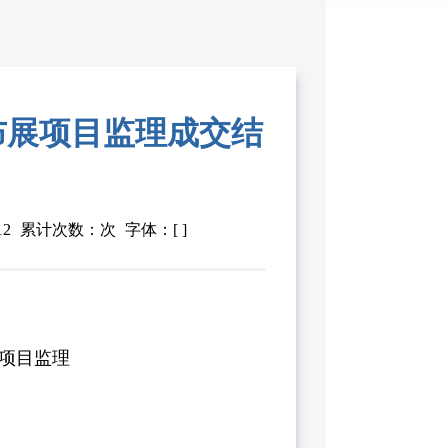
布展项目监理成交结
12
累计次数：次
字体：[ ]
项目监理