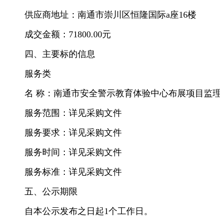
供应商地址：南通市崇川区恒隆国际a座16楼
成交金额：71800.00元
四、主要标的信息
服务类
名 称：南通市安全警示教育体验中心布展项目监
服务范围：详见采购文件
服务要求：详见采购文件
服务时间：详见采购文件
服务标准：详见采购文件
五、公示期限
自本公示发布之日起1个工作日。