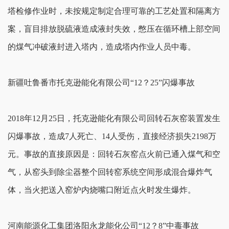
塔检修作业时，未按规定制定合理可靠的工艺处置和隔离方
案，盲目排放脱硫液造成液封失效，憋压在循环槽上部空间
的煤气冲破液封进入塔内，造成塔内作业人员中毒。
新疆吐鲁番市托克逊能化有限公司“12？25”闪爆事故
2018年12月25日，托克逊能化有限公司回转石灰窑装置发生
闪爆事故，造成7人死亡、14人受伤，直接经济损失2198万
元。事故的直接原因是：回转石灰窑点火前已通入煤气和空
气，从窑头到除尘器整个回转窑系统空间形成混合爆炸气
体，当火把送入窑炉内烧嘴口附近点火时发生爆炸。
河南能源化工集团洛阳永龙能化公司“12？8”中毒事故