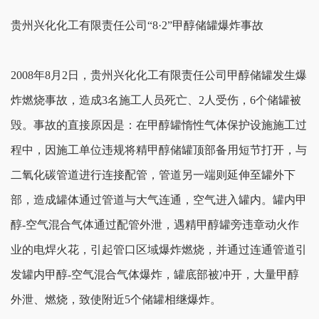
贵州兴化化工有限责任公司“8·2”甲醇储罐爆炸事故
2008年8月2日，贵州兴化化工有限责任公司甲醇储罐发生爆
炸燃烧事故，造成3名施工人员死亡、2人受伤，6个储罐被
毁。事故的直接原因是：在甲醇罐惰性气体保护设施施工过
程中，因施工单位违规将精甲醇储罐顶部备用短节打开，与
二氧化碳管道进行连接配管，管道另一端则延伸至罐外下
部，造成罐体通过管道与大气连通，空气进入罐内。罐内甲
醇-空气混合气体通过配管外泄，遇精甲醇罐旁违章动火作
业的电焊火花，引起管口区域爆炸燃烧，并通过连通管道引
发罐内甲醇-空气混合气体爆炸，罐底部被冲开，大量甲醇
外泄、燃烧，致使附近5个储罐相继爆炸。