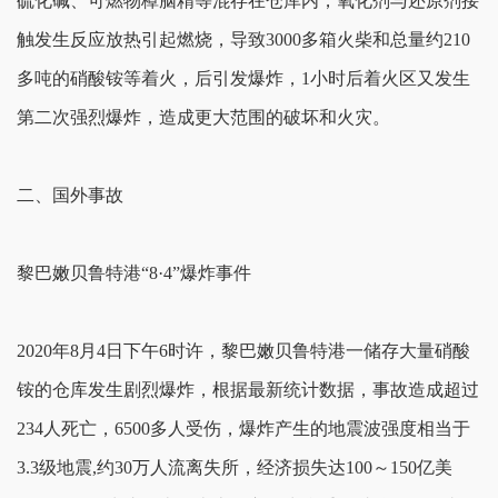
硫化碱、可燃物樟脑精等混存在仓库内，氧化剂与还原剂接
触发生反应放热引起燃烧，导致3000多箱火柴和总量约210
多吨的硝酸铵等着火，后引发爆炸，1小时后着火区又发生
第二次强烈爆炸，造成更大范围的破坏和火灾。
二、国外事故
黎巴嫩贝鲁特港“8·4”爆炸事件
2020年8月4日下午6时许，黎巴嫩贝鲁特港一储存大量硝酸
铵的仓库发生剧烈爆炸，根据最新统计数据，事故造成超过
234人死亡，6500多人受伤，爆炸产生的地震波强度相当于
3.3级地震,约30万人流离失所，经济损失达100～150亿美