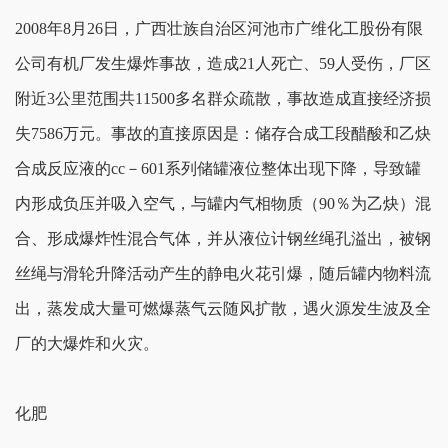
2008年8月26日，广西壮族自治区河池市广维化工股份有限
公司有机厂发生爆炸事故，造成21人死亡、59人受伤，厂区
附近3公里范围共11500多名群众疏散，事故造成直接经济损
失7586万元。事故的直接原因是：储存合成工段醋酸和乙炔
合成反应液的cc－601系列储罐液位整体出现下降，导致罐
内形成负压并吸入空气，与罐内气相物质（90％为乙炔）混
合、形成爆炸性混合气体，并从液位计钢丝绳孔溢出，被钢
丝绳与滑轮升降活动产生的静电火花引爆，随后罐内物料流
出，蒸发成大量可燃爆蒸气云随风扩散，遇火源发生波及全
厂的大爆炸和火灾。
化肥