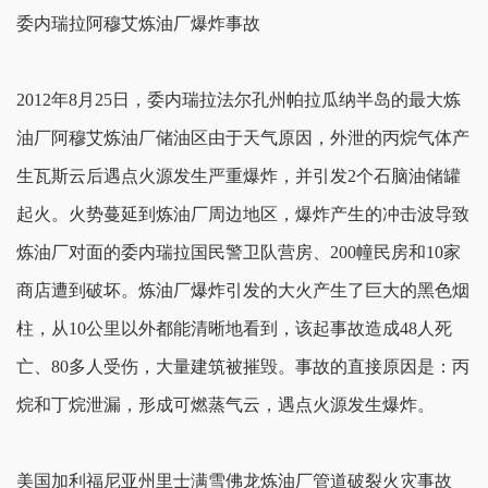
委内瑞拉阿穆艾炼油厂爆炸事故
2012年8月25日，委内瑞拉法尔孔州帕拉瓜纳半岛的最大炼
油厂阿穆艾炼油厂储油区由于天气原因，外泄的丙烷气体产
生瓦斯云后遇点火源发生严重爆炸，并引发2个石脑油储罐
起火。火势蔓延到炼油厂周边地区，爆炸产生的冲击波导致
炼油厂对面的委内瑞拉国民警卫队营房、200幢民房和10家
商店遭到破坏。炼油厂爆炸引发的大火产生了巨大的黑色烟
柱，从10公里以外都能清晰地看到，该起事故造成48人死
亡、80多人受伤，大量建筑被摧毁。事故的直接原因是：丙
烷和丁烷泄漏，形成可燃蒸气云，遇点火源发生爆炸。
美国加利福尼亚州里士满雪佛龙炼油厂管道破裂火灾事故