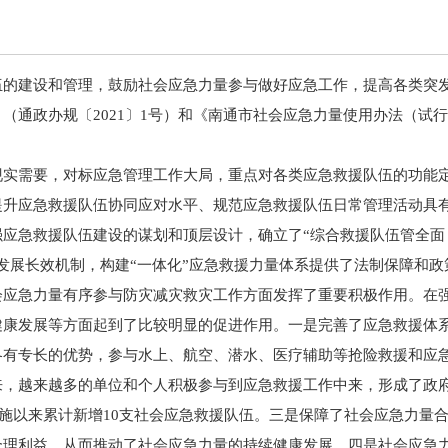
2.
伍的建设和管理，鼓励社会应急力量参与做好应急工作，提高各类突
政办规〔2021〕1号）和《南通市社会应急力量使用办法（试行）》
现实需要，对标应急管理工作大局，重点对各类应急救援队伍的功能
提升应急救援队伍协同应对水平、规范应急救援队伍日常管理活动具
强应急救援队伍建设的谋划和顶层设计，确立了“综合救援队伍管全面
发展长效机制，构建“一体化”应急救援力量体系提供了法制保障和政
会应急力量有序参与防灾减灾救灾工作方面发挥了重要积极作用。在
健康发展等方面起到了比较明显的促进作用。一是完善了应急救援体
各有专长的优势，参与水上、航空、潜水、医疗辅助等抢险救援和应
来，越来越多的单位和个人积极参与到应急救援工作中来，形成了政
法实施以来累计新增10支社会应急救援队伍。三是保障了社会应急力
合理利益，从而推动了社会应急力量的持续健康发展。四是社会应急