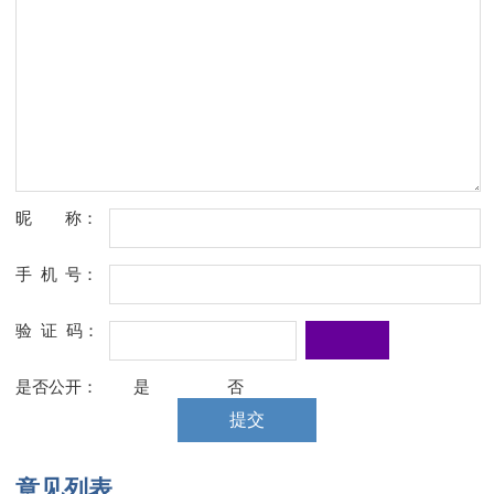
昵
称：
手机
号：
验证
码：
是否公开：
是
否
意见列表