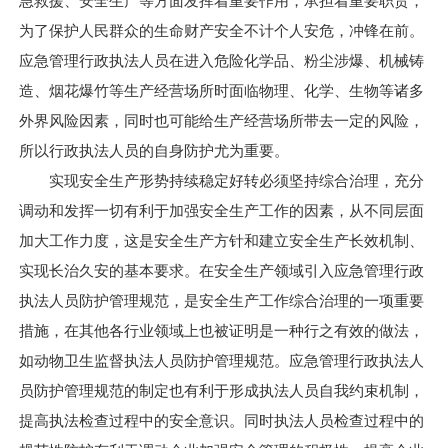
急救援、安全生产等方面发挥着重要作用，承担着重要职责，
联系人：李俊
为了保护人民群众的生命财产安全不计个人安危，冲锋在前。
联系电话：0513-59000671
应急管理行政执法人员在进入危险化学品、粉尘涉爆、机械铸
造、烟花爆竹等生产经营场所时面临物理、化学、生物等诸多
电子邮箱：
zfjd.yjj@nantong.gov.cn
外界风险因素，同时也可能给生产经营场所带去一定的风险，
附件：1.
所以行政执法人员的自身防护尤为重要。
2.
实现安全生产形势持续稳定好转必须坚持综合治理，充分
调动和发挥一切有利于加强安全生产工作的因素，从不同层面
南通市应急管理局
加大工作力度，这是安全生产方针和建立安全生产长效机制、
2024年6月24日
实现长治久安的基本要求。在安全生产领域引入应急管理行政
执法人员防护管理规范，是安全生产工作综合治理的一项重要
措施，在其他各行业领域上也被证明是一种行之有效的做法，
如动物卫生监督执法人员防护管理规范。应急管理行政执法人
员防护管理规范的制定也有利于形成执法人员自我约束机制，
提高执法检查过程中的安全意识。同时执法人员检查过程中的