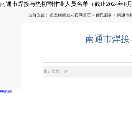
南通市焊接与热切割作业人员名单（截止2024年6月3
当前位置：
凯发k8凯发k8官网首页
>
便民服务
>
南通市
南通市焊接与
累计次数：次
网站地图