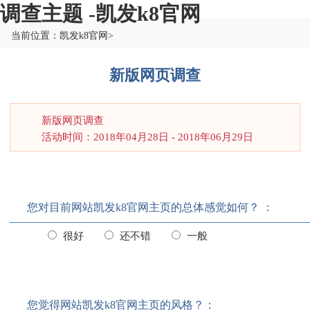
调查主题 -凯发k8官网
当前位置：
凯发k8官网
>
新版网页调查
新版网页调查
活动时间：2018年04月28日 - 2018年06月29日
q1
您对目前网站凯发k8官网主页的总体感觉如何？ ：
很好
还不错
一般
q2
您觉得网站凯发k8官网主页的风格？：