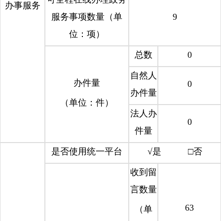
办事服务
服务事项数量（单
9
位：项）
总数
0
自然人
办件量
0
办件量
（单位：件）
法人办
0
件量
是否使用统一平台
√是 □否
收到留
言数量
63
（单