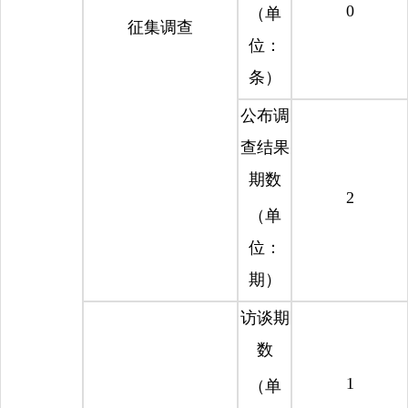
0
（单
征集调查
位：
条）
公布调
查结果
期数
2
（单
位：
期）
访谈期
数
1
（单