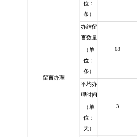
位：
条）
办结留
言数量
63
（单
位：
条）
留言办理
平均办
理时间
3
（单
位：
天）