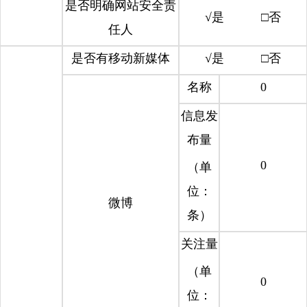
是否明确网站安全责
√是 □否
任人
是否有移动新媒体
√是 □否
名称
0
信息发
布量
0
（单
位：
微博
条）
关注量
（单
0
位：