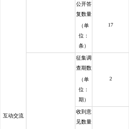
公开答
复数量
17
（单
位：
条）
征集调
查期数
2
（单
位：
期）
收到意
互动交流
见数量